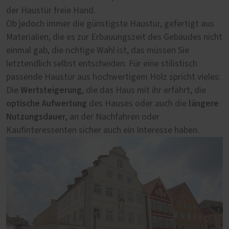
der Haustür freie Hand.
Zustand, wird die Behörde auf deren Erhalt, also die
Ob jedoch immer die günstigste Haustür, gefertigt aus
Restaurierung, bestehen. Sollte die historische Haustür
Materialien, die es zur Erbauungszeit des Gebäudes nicht
bereits gegen eine unpassende Tür ausgetauscht
einmal gab, die richtige Wahl ist, das müssen Sie
worden sein, können eventuell noch in der Nachbarschaft
letztendlich selbst entscheiden. Für eine stilistisch
vorhandene und in die Bauzeit passende alte Türen als
passende Haustür aus hochwertigem Holz spricht vieles:
Rekonstruktionsvorlage genutzt werden. Im nächsten
Wertsteigerung
Die
Schritt können wir als Fachbetrieb beratend tätig werden
, die das Haus mit ihr erfährt, die
optische Aufwertung
längere
und mit einer Konstruktionszeichnung sowie einem
des Hauses oder auch die
Nutzungsdauer
detaillierten Angebot wichtige Unterlagen für den
, an der Nachfahren oder
Kaufinteressenten sicher auch ein Interesse haben.
Antrag auf denkmalrechtliche Genehmigung der neuen
Haustür beisteuern. Eine Bestellung sollte jedoch erst
nach erteilter Genehmigung der Denkmalschutzbehörde
ausgelöst werden. Übrigens: Dank der steuerrechtlichen
Absetzung für Abnutzung, umgangssprachlich auch
Denkmal-AfA
bis zu 100 % der
genannt, können Sie
Kosten einer denkmalgerechten Haustür steuerlich
geltend machen
.