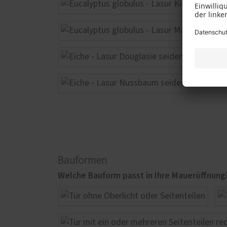
Bauformen
Welche Bauform passt in Ihre Maueröffnung