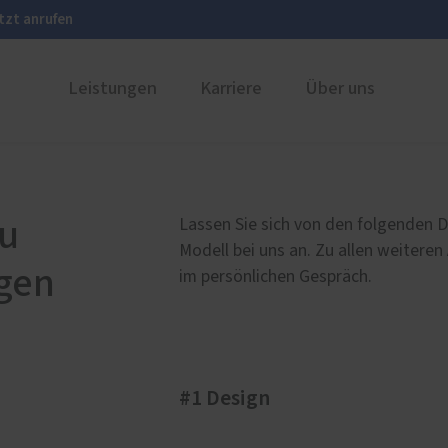
tzt anrufen
Leistungen
Karriere
Über uns
ustüren
PaX Balkon- & Terrassent
nium
Balkontüren
au
Lassen Sie sich von den folgenden D
und Holz-Aluminium
Hebe-Schiebe-Türen
Modell bei uns an. Zu allen weiteren
gen
u und Denkmal
Parallel-Schiebe-Kipp-Tür
im persönlichen Gespräch.
nen
Falt-Schiebe-Türen
stoff
#1 Design