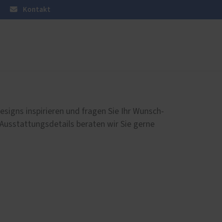
Kontakt
üren
Sonnen- und Insektenschutz
Insektenschutz von PaX
esigns inspirieren und fragen Sie Ihr Wunsch-
 Ausstattungsdetails beraten wir Sie gerne
en