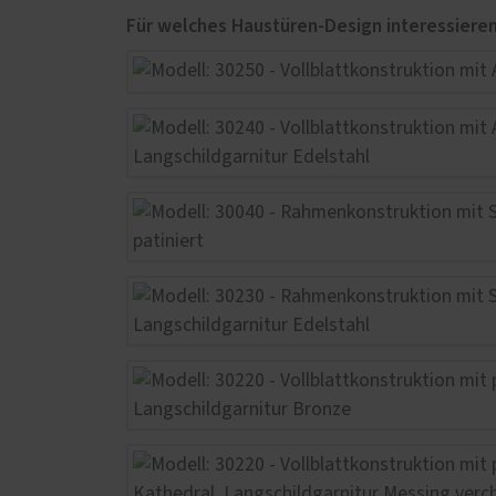
Innenausbau
Servic
Treppen
Schal
Parkett
Förde
Haust
Möbel
Küche