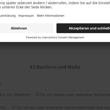
#2 Bauform und Maße
?